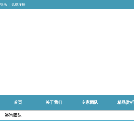
登录
|
免费注册
首页
关于我们
专家团队
精品赏析
咨询团队