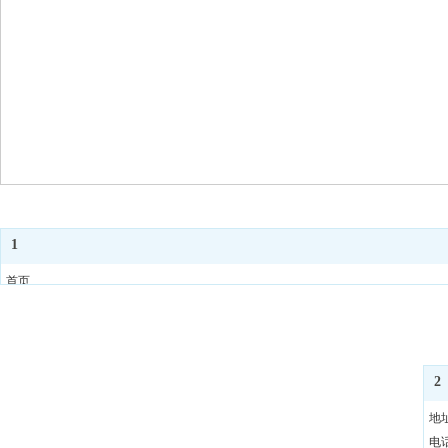
1
首页
关于我们
专家团队
精品赏析
藏品鉴定
2
藏品修复
地
电话